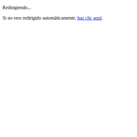
Redirigiendo...
Si no eres redirigido automáticamente,
haz clic aquí
.