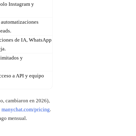
solo Instagram y
 automatizaciones
leads.
nciones de IA, WhatsApp
ja.
limitados y
cceso a API y equipo
ho, cambiaron en 2026),
l
manychat.com/pricing
.
pago mensual.