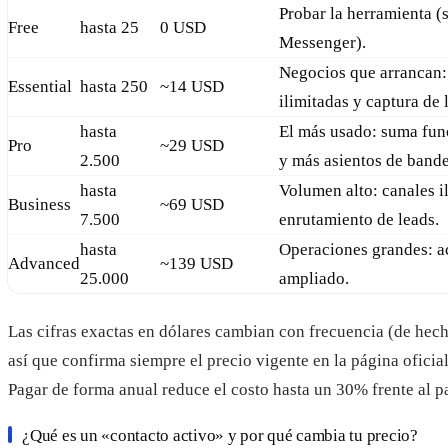
Probar la herramienta (
Free
hasta 25
0 USD
Messenger).
Negocios que arrancan:
Essential
hasta 250
~14 USD
ilimitadas y captura de 
hasta
El más usado: suma fu
Pro
~29 USD
2.500
y más asientos de bande
hasta
Volumen alto: canales i
Business
~69 USD
7.500
enrutamiento de leads.
hasta
Operaciones grandes: a
Advanced
~139 USD
25.000
ampliado.
Las cifras exactas en dólares cambian con frecuencia (de hec
así que confirma siempre el precio vigente en la página oficia
Pagar de forma anual reduce el costo hasta un 30% frente al 
¿Qué es un «contacto activo» y por qué cambia tu precio?